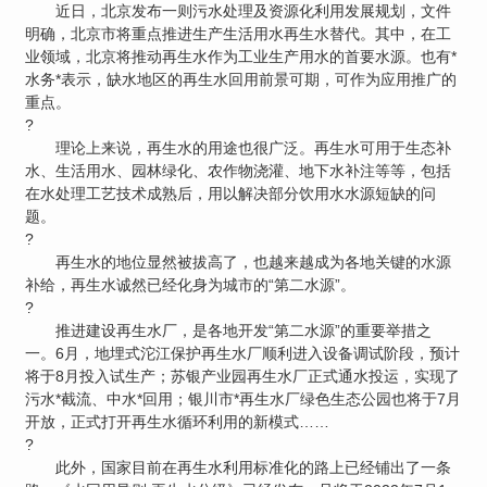
近日，北京发布一则污水处理及资源化利用发展规划，文件
明确，北京市将重点推进生产生活用水再生水替代。其中，在工
业领域，北京将推动再生水作为工业生产用水的首要水源。也有*
水务*表示，缺水地区的再生水回用前景可期，可作为应用推广的
重点。
?
理论上来说，再生水的用途也很广泛。再生水可用于生态补
水、生活用水、园林绿化、农作物浇灌、地下水补注等等，包括
在水处理工艺技术成熟后，用以解决部分饮用水水源短缺的问
题。
?
再生水的地位显然被拔高了，也越来越成为各地关键的水源
补给，再生水诚然已经化身为城市的“第二水源”。
?
推进建设再生水厂，是各地开发“第二水源”的重要举措之
一。6月，地埋式沱江保护再生水厂顺利进入设备调试阶段，预计
将于8月投入试生产；苏银产业园再生水厂正式通水投运，实现了
污水*截流、中水*回用；银川市*再生水厂绿色生态公园也将于7月
开放，正式打开再生水循环利用的新模式……
?
此外，国家目前在再生水利用标准化的路上已经铺出了一条