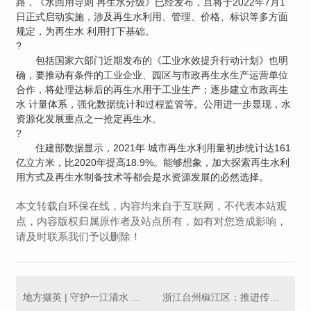
路，《水回用导则 再生水分级》已经发布，且将于2022年7月1
日正式启动实施，涉及再生水利用、管理、价格、标识等多方面
规定，为再生水 利用打下基础。
?
包括国家六部门近期发布的《工业水效提升行动计划》也明
确，要推动有条件的工业企业、园区与市政再生水生产运营单位
合作，将处理达标后的再生水用于工业生产；逐步建立市政再生
水 计量体系，强化数据统计和过程监管等。公用进一步显现，水
资源化发展重点之一抢定再生水。
?
住建部数据显示，2021年 城市再生水利用量初步统计达161
亿立方米，比2020年提高18.9%。能够想象，加大探索再生水利
用方式及再生水制备技术等都会是水资源发展的必然选择。
本文转载自环保在线，内容均来自于互联网，不代表本站观
点，内容版权归属原作者及站点所有，如有对您造成影响，
请及时联系我们予以删除！
地方撷英 | 守护一江清水 宜宾监测人在行动——长江宜宾段入河口排查监测
浙江台州椒江区：推进传统能源转型升级，开拓燃煤锅炉协同处置新模式